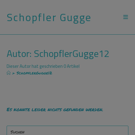
Zum
Schopfler Gugge
Inhalt
springen
Autor:
SchopflerGugge12
Dieser Autor hat geschrieben 0 Artikel
>
SchopflerGugge12
Es konnte leider nichts gefunden werden.